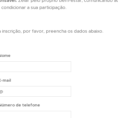
nsável:
Zelar pelo próprio bem-estar, comunicando ao
condicionar a sua participação.
 inscrição, por favor, preencha os dados abaixo.
Nome
E-mail
Número de telefone