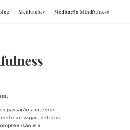
Blog
Meditações
Meditação Mindfulness
fulness
ess.
s passarão a integrar
mento de vagas, entrarei
 compreensão e a