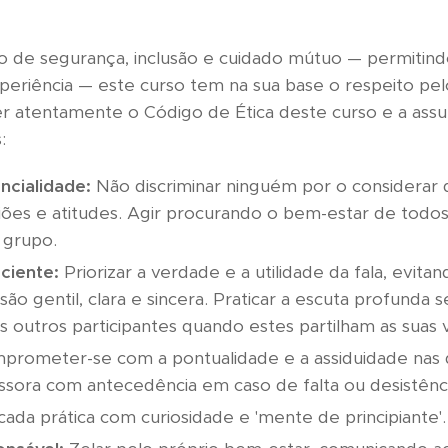
o de segurança, inclusão e cuidado mútuo — permitind
eriência — este curso tem na sua base o respeito pelo
ler atentamente o Código de Ética deste curso e a as
:
ncialidade:
Não discriminar ninguém por o considerar d
iões e atitudes. Agir procurando o bem-estar de todos.
 grupo.
ciente:
Priorizar a verdade e a utilidade da fala, evitan
ão gentil, clara e sincera. Praticar a escuta profunda 
s outros participantes quando estes partilham as suas v
rometer-se com a pontualidade e a assiduidade nas 
sora com antecedência em caso de falta ou desistênci
ada prática com curiosidade e 'mente de principiante'.