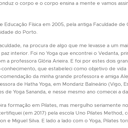
onduz o corpo e o corpo ensina a mente e vamos assi
e Educação Física em 2005, pela antiga Faculdade de 
sidade do Porto.
faculdade, na procura de algo que me levasse a um ma
az interior. Foi no Yoga que encontrei o Vedanta, pr
a professora Glória Arieira. E foi por estes dois gr
to-conhecimento, que estabeleci como objetivo de vida
ecomendação da minha grande professora e amiga Aleja
ssora de Hatha Yoga, em Mondariz Balneário (Vigo, E
res de Yoga Sananda, e nesse mesmo ano comecei a dar
meira formação em Pilates, mas mergulho seriamente n
certifiquei (em 2017) pela escola Uno Pilates Method,
 e Miguel Silva. E lado a lado com o Yoga, Pilates to