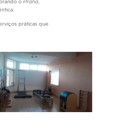
ibrando o
Prana
,
ntica.
rviços práticas que