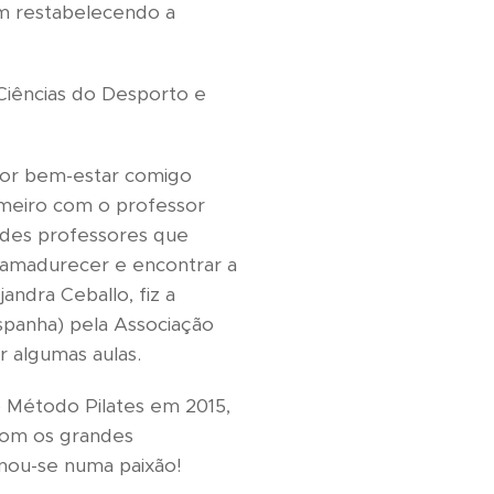
m restabelecendo a
Ciências do Desporto e
ior bem-estar comigo
imeiro com o professor
andes professores que
 amadurecer e encontrar a
ndra Ceballo, fiz a
spanha) pela Associação
 algumas aulas.
o Método Pilates em 2015,
 com os grandes
rnou-se numa paixão!