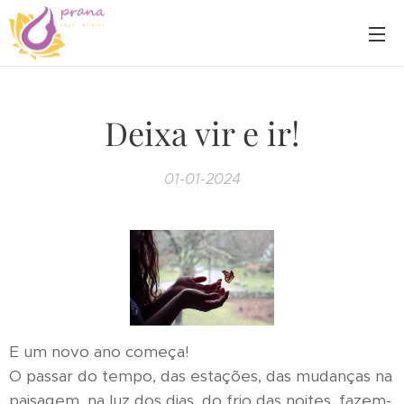
Deixa vir e ir!
01-01-2024
E um novo ano começa!
O passar do tempo, das estações, das mudanças na
paisagem, na luz dos dias, do frio das noites, fazem-