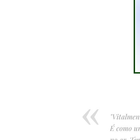
"Vitalmen
É como um
no ar. Te