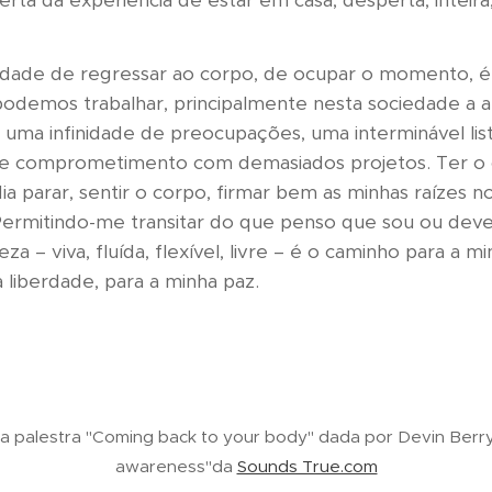
ta da experiência de estar em casa, desperta, inteira,
idade de regressar ao corpo, de ocupar o momento, é
odemos trabalhar, principalmente nesta sociedade a a
 uma infinidade de preocupações, uma interminável list
 e comprometimento com demasiados projetos. Ter o
ia parar, sentir o corpo, firmar bem as minhas raízes 
ermitindo-me transitar do que penso que sou ou deveri
za – viva, fluída, flexível, livre – é o caminho para a m
 liberdade, para a minha paz.
a palestra "Coming back to your body"
dada por Devin Berry
awareness"da
Sounds True.com