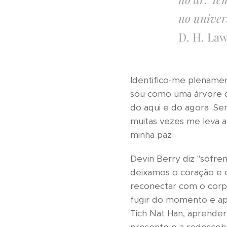
no univer
D. H. La
Identifico-me plename
sou como uma árvore d
do aqui e do agora. S
muitas vezes me leva 
minha paz.
Devin Berry diz "sofr
deixamos o coração e o
reconectar com o corpo
fugir do momento e ap
Tich Nat Han, aprende