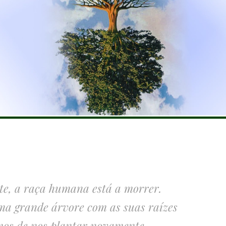
te, a raça humana está a morrer.
a grande árvore com as suas raízes
mos de nos plantar novamente